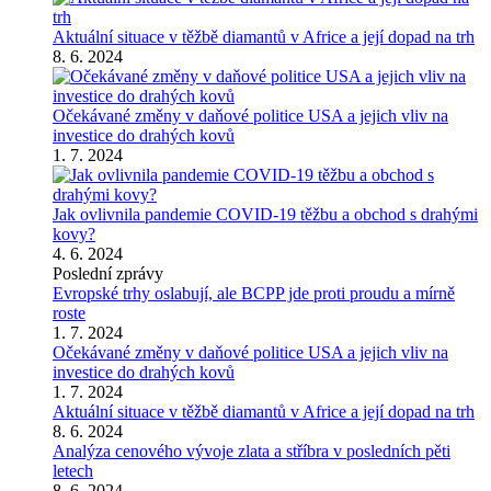
Aktuální situace v těžbě diamantů v Africe a její dopad na trh
8. 6. 2024
Očekávané změny v daňové politice USA a jejich vliv na
investice do drahých kovů
1. 7. 2024
Jak ovlivnila pandemie COVID-19 těžbu a obchod s drahými
kovy?
4. 6. 2024
Poslední zprávy
Evropské trhy oslabují, ale BCPP jde proti proudu a mírně
roste
1. 7. 2024
Očekávané změny v daňové politice USA a jejich vliv na
investice do drahých kovů
1. 7. 2024
Aktuální situace v těžbě diamantů v Africe a její dopad na trh
8. 6. 2024
Analýza cenového vývoje zlata a stříbra v posledních pěti
letech
8. 6. 2024