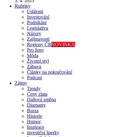
3. 4. 2025
Rubriky
Události
Investování
Podnikání
Legislativa
Názory
Zajímavosti
Regiony ČR
NOVINKA
Pro ženy
Móda
Životní styl
Zábava
Články na pokračování
Podcast
Zájmy
Trendy
Ceny zlata
Daňová změna
Diamanty
Burza
Historie
Humor
Inspirace
investiční šperky