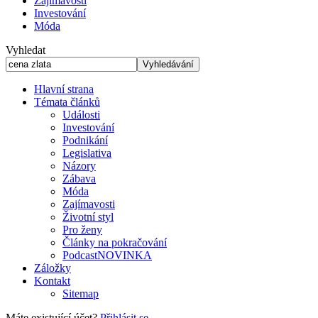
Zajímavosti
Investování
Móda
Vyhledat
Hlavní strana
Témata článků
Události
Investování
Podnikání
Legislativa
Názory
Zábava
Móda
Zajímavosti
Životní styl
Pro ženy
Články na pokračování
Podcast
NOVINKA
Záložky
Kontakt
Sitemap
Máte existující účet?
Přihlásit se