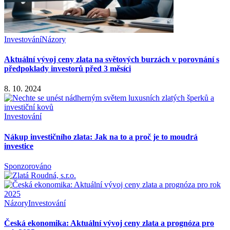
Investování
Názory
Aktuální vývoj ceny zlata na světových burzách v porovnání s
předpoklady investorů před 3 měsíci
8. 10. 2024
Investování
Nákup investičního zlata: Jak na to a proč je to moudrá
investice
Sponzorováno
Názory
Investování
Česká ekonomika: Aktuální vývoj ceny zlata a prognóza pro